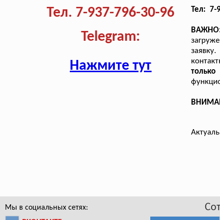
Тел. 7-937-796-30-96
Тел: 7-
ВАЖНО
Telegram:
загруже
заявку.
контак
Нажмите тут
тольк
функцио
ВНИМАНИ
Актуаль
Со
Мы в социальных сетях: