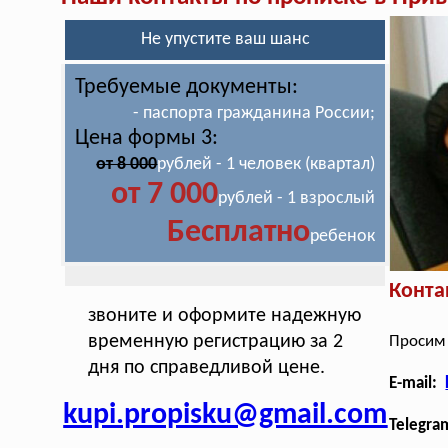
Не упустите ваш шанс
Требуемые документы:
- паспорта гражданина России;
Цена формы 3:
от 8 000
рублей - 1 человек (квартал)
от 7 000
рублей - 1 взрослый
Бесплатно
ребенок
Конта
звоните и оформите надежную
временную регистрацию за 2
Просим 
дня по справедливой цене.
E-mail:
kupi.propisku@gmail.com
Telegra